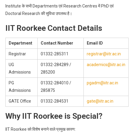
Institute के सभी Departments एवं Research Centres में PhD एवं
Doctoral Research की सुविधा उपलब्ध है।
IIT Roorkee Contact Details
Department
Contact Number
Email ID
Registrar
01332-285311
registrar@iitr.ac.in
UG
01332-284289 /
academics@iitr.ac.in
Admissions
285200
PG
01332-284010 /
pgadm@iitr.ac.in
Admissions
285875
GATE Office
01332-284531
gate@iitr.ac.in
Why IIT Roorkee is Special?
IIT Roorkee को विशेष बनाने वाले प्रमुख कारण: