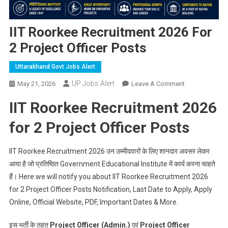
IIT Roorkee Recruitment 2026 For
2 Project Officer Posts
Uttarakhand Govt Jobs Alert
UP Jobs Alert
On
May 21, 2026
Leave A Comment
IIT
IIT Roorkee Recruitment 2026
Roorkee
Recruitment
for 2 Project Officer Posts
2026
For
IIT Roorkee Recruitment 2026 उन उम्मीदवारों के लिए शानदार अवसर लेकर
2
आया है जो प्रतिष्ठित Government Educational Institute में कार्य करना चाहते
Project
हैं। Here we will notify you about IIT Roorkee Recruitment 2026
Officer
Posts
for 2 Project Officer Posts Notification, Last Date to Apply, Apply
Online, Official Website, PDF, Important Dates & More.
इस भर्ती के तहत
Project Officer (Admin.)
एवं
Project Officer